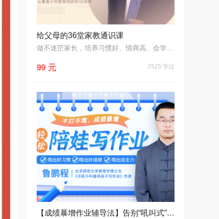
给父母的36堂家教通识课
做不迷茫家长，培养习惯好、情商高、会学习的好孩子！
99 元
2525 学过
【成绩暴增作业辅导法】告别“吼叫式”作业辅导，轻松陪娃写作业