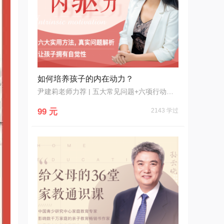
如何培养孩子的内在动力？
尹建莉老师力荐 | 五大常见问题+六项行动指南 给孩子装上“小马达“
99 元
2143 学过