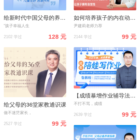
给新时代中国父母的养育方案
如何培养孩子的内在动力？
“孩子幸福人生
尹建莉老师力荐
128 元
99 元
2102 学过
2144 学过
【成绩暴增作业辅导法】告别“吼叫式”作业辅导，轻松陪娃写作业
不打不骂，成绩
给父母的36堂家教通识课
做不迷茫家长，
99 元
2639 学过
99 元
2527 学过