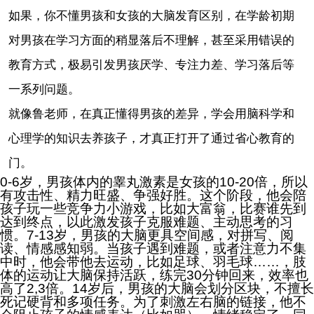
如果，你不懂男孩和女孩的大脑发育区别，在学龄初期
对男孩在学习方面的稍显落后不理解，甚至采用错误的
教育方式，极易引发男孩厌学、专注力差、学习落后等
一系列问题。
就像鲁老师，在真正懂得男孩的差异，学会用脑科学和
心理学的知识去养孩子，才真正打开了通过省心教育的
门。
0-6岁，男孩体内的睾丸激素是女孩的10-20倍，所以
有攻击性、精力旺盛、争强好胜。这个阶段，他会陪
孩子玩一些竞争力小游戏，比如大富翁，比赛谁先到
达到终点，以此激发孩子克服难题、主动思考的习
惯。7-13岁，男孩的大脑更具空间感，对拼写、阅
读、情感感知弱。当孩子遇到难题，或者注意力不集
中时，他会带他去运动，比如足球、羽毛球……，肢
体的运动让大脑保持活跃，练完30分钟回来，效率也
高了2,3倍。14岁后，男孩的大脑会划分区块，不擅长
死记硬背和多项任务。为了刺激左右脑的链接，他不