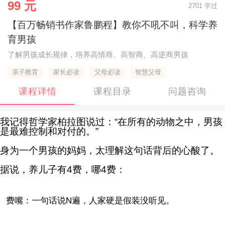
99 元
2701 学过
【百万畅销书作家鲁鹏程】教你不吼不叫，科学养
育男孩
了解男孩成长规律，培养高情商、高智商、高逆商男孩
亲子教育
家长必读
父母必读
智慧父母
课程详情
课程目录
问题咨询
我记得哲学家柏拉图说过：
“在所有的动物之中，男孩
是最难控制和对付的。
”
身为一个男孩的妈妈，太理解这句话背后的心酸了。
据说，养儿子有4费，哪4费：
费嘴：
一句话说N遍，人家硬是假装没听见。