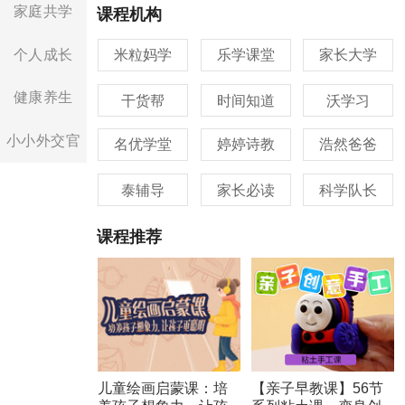
家庭共学
课程机构
个人成长
米粒妈学
乐学课堂
家长大学
健康养生
干货帮
时间知道
沃学习
小小外交官
名优学堂
婷婷诗教
浩然爸爸
泰辅导
家长必读
科学队长
课程推荐
儿童绘画启蒙课：培
【亲子早教课】56节