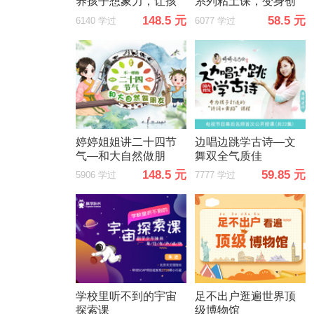
养孩子想象力，让孩
系列粘土课，变身创
子更聪明
意小达人
148.5 元
58.5 元
6140 学过
6077 学过
婷婷姐姐讲二十四节
边唱边跳学古诗—文
气—和大自然做朋
舞双全气质佳
友，神奇的自然大百
148.5 元
59.85 元
5906 学过
7777 学过
科
学校里听不到的宇宙
足不出户逛遍世界顶
探索课
级博物馆