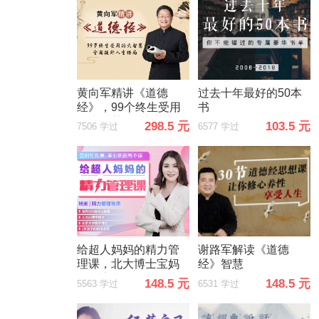
黄向军精讲《道德
过去十年最好的50本
经》，99个终生受用
书
的大智慧
298.5 元
103.5 元
7506 学过
6577 学过
给超人妈妈的精力管
谢路军解读《道德
理课，北大博士宝妈
经》智慧
教你告别忙乱差，事
148.5 元
148.5 元
5563 学过
6531 学过
业家庭两不误