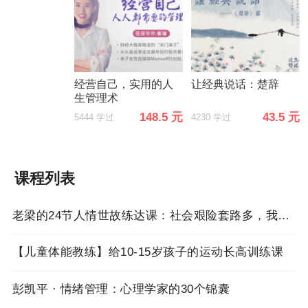
经营自己，实用的人
让经典说话：楚辞
生管理术
148.5 元
43.5 元
5444 学过
4230 学过
课程列表
老梁的24节人情世故练达课：社会艰险套路多，我帮你来击破！
【儿童体能教练】给10-15岁孩子的运动长高训练课
彭凯平 · 情绪管理：心理学家的30个锦囊