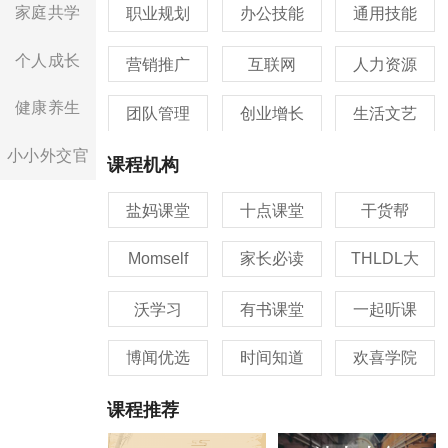
家庭共学
职业规划
办公技能
通用技能
个人成长
营销推广
互联网
人力资源
健康养生
团队管理
创业增长
生活文艺
小小外交官
课程机构
盐妈课堂
十点课堂
干货帮
Momself
家长必读
THLDL大
沃学习
有书课堂
一起听课
博闻优选
时间知道
欢喜学院
课程推荐