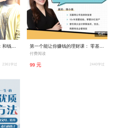
聪明女人的21节理财必修课：和钱做朋友，为你积累财富/ 高品质生活/不迷茫人生
第一个能让你赚钱的理财课： 零基础入门理财，让你从“没钱理财”到“年收益10万”
付费阅读
2361学过
99 元
2440学过