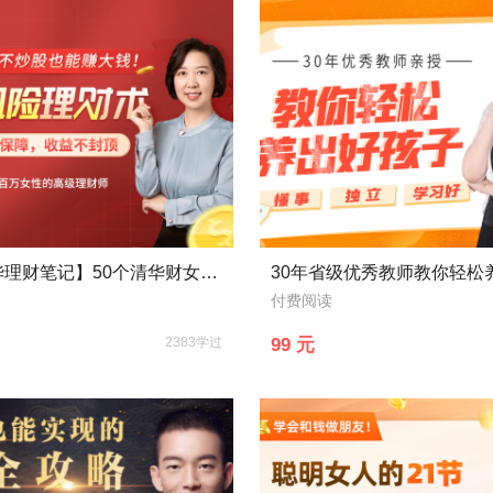
【赠精华理财笔记】50个清华财女的低风险理财大全，每天10分钟，理出一套学区房！
付费阅读
2383学过
99 元