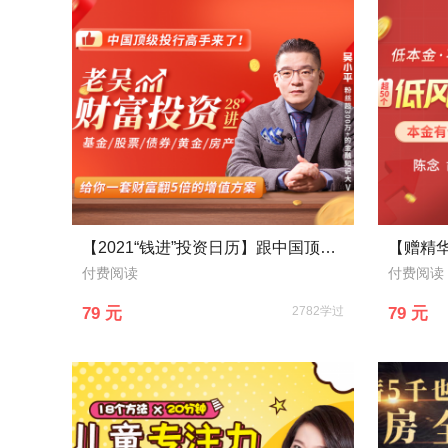
【2021“钱进”投资日历】跟中国顶级投资大佬学理财，28天学会花对钱，用钱生钱
付费阅读
付费阅读
79 元
2782学过
79 元