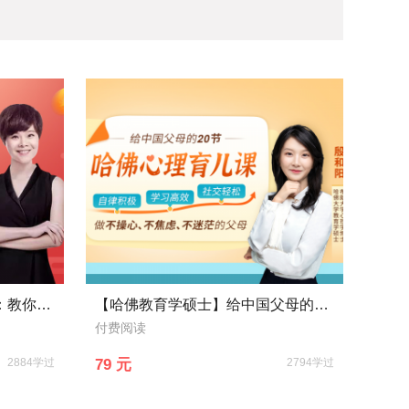
48堂温州女人理财赚钱大全：教你管钱、花钱、赚钱，变身“财女”!
【哈佛教育学硕士】给中国父母的心理育儿指南，养出自律积极、学习高效、社交轻松的孩子
付费阅读
2884学过
79 元
2794学过