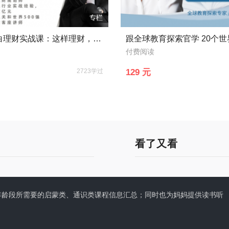
21节小白理财实战课：这样理财，每年能多挣3个月工资
付费阅读
2723学过
129 元
看了又看
供0-6岁年龄段所需要的启蒙类、通识类课程信息汇总；同时也为妈妈提供读书听