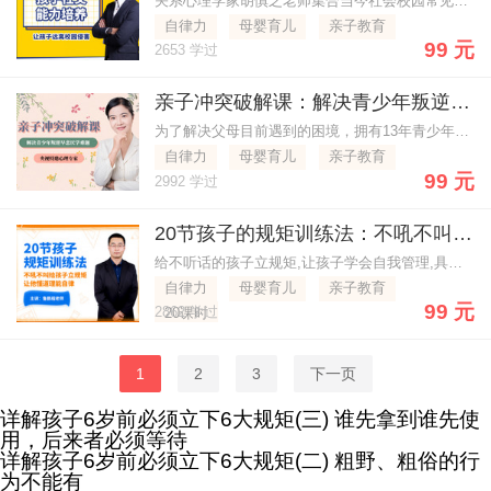
关系心理学家胡慎之老师集合当今社会校园常见的校园问题
自律力
母婴育儿
亲子教育
99 元
2653 学过
亲子冲突破解课：解决青少年叛逆、早恋、厌学难题
为了解决父母目前遇到的困境，拥有13年青少年咨询经验的贠劲松，从1000+的案例中静心挑选出10个典型场景，教你化解冲突诀窍，正确引导孩子早恋问题，彻底解决孩子叛逆，厌学等问题。
自律力
母婴育儿
亲子教育
99 元
2992 学过
20节孩子的规矩训练法：不吼不叫给孩子立规矩，让他懂道理能自律
给不听话的孩子立规矩,让孩子学会自我管理,具备自控力,让他变成懂道理、守规矩、更自律、更自信。
自律力
母婴育儿
亲子教育
99 元
2862 学过
20课时
1
2
3
下一页
详解孩子6岁前必须立下6大规矩(三) 谁先拿到谁先使
用，后来者必须等待
详解孩子6岁前必须立下6大规矩(二) 粗野、粗俗的行
为不能有