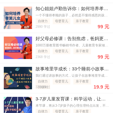
知心姐姐卢勤告诉你：如何培养孝笑儿女？ 让孩子孝顺，让父母温暖
一个不懂得孝顺的孩子，必然是不懂得感恩的孩子。
自律力
母婴育儿
亲子教育
99 元
2990 学过
好父母必修课：告别焦虑，爸妈更轻松，孩子更优秀
1000万册教育图书畅销书作者、儿童教育专家倾力打造，帮助家长快速建立情商基础，让孩子拥有安全感
自律力
母婴育儿
亲子教育
99 元
2368 学过
故事堆里学成长：33个睡前小故事，提高孩子解决力
我们通过讲故事的方式，让孩子在故事堆里学成长，学会树立正确的认知习惯、拥有正确的思维和正能量心态，让孩子提高解决力
自律力
母婴育儿
亲子教育
19.9 元
3204 学过
33课时
3-7岁儿童发育课：科学运动，让孩子轻松长高
本节课，将从3-7岁孩子的心理生理特点出发，不需要额外多花一分钱
自律力
母婴育儿
亲子教育