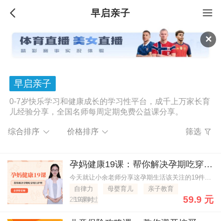
早启亲子
✕
早启亲子
0-7岁快乐学习和健康成长的学习性平台，成千上万家长育
儿经验分享，全国名师每周定期免费公益课分享。
综合排序
价格排序
筛选
孕妈健康19课：帮你解决孕期吃穿用行护理
今天就让小余老师分享这孕期生活该关注的19件事，看看如何做到营养不增肥过度，孕期怎么穿美美的，化妆品、护肤品该怎么选择，妊娠纹这奇葩的玩意儿怎么避免。
自律力
母婴育儿
亲子教育
59.9 元
2510 学过
19课时