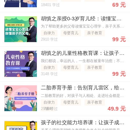
69 元
18401 学过
胡慎之亲授0-3岁育儿经：读懂宝宝心里话，做懂孩子的父母
为了帮助更多的父母读懂宝宝心理学，亲子关系心理学家胡慎之老师，亲述影响孩子一生的心理秘诀，手把手教你养育一个智商情商双高的宝宝!
自律力
母婴育儿
亲子教育
99 元
2910 学过
胡慎之的儿童性格教育课：让孩子学会控制情绪，养出好性格
我们都说，幸运的人，一生都在被童年治愈；不幸的人，一生都在治愈童年
自律力
母婴育儿
亲子教育
99 元
3148 学过
二胎养育手册：告别育儿雷区，给孩子平等的爱
二胎教育的好，对孩子与人相处、走进社会都是有很大的帮助的作用
自律力
母婴育儿
亲子教育
49.9 元
2590 学过
7课时
孩子的社交能力培养课：让孩子成为社交能人，远离校园侵害