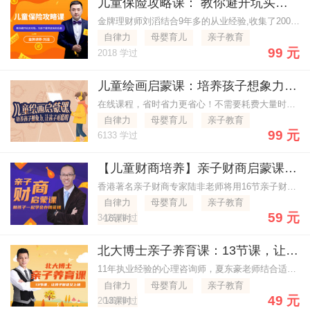
儿童保险攻略课： 教你避开坑买对险，为孩子提供坚实的后盾
金牌理财师刘滔结合9年多的从业经验,收集了2000多位年轻父母对儿童保险的困惑,教你避开行业的坑,选对险种,买对保险,为孩子提供坚实的后盾保障!
自律力
母婴育儿
亲子教育
99 元
2018 学过
儿童绘画启蒙课：培养孩子想象力，让孩子更聪明
在线课程，省时省力更省心！不需要耗费大量时间在途中，当你做饭，孩子可以跟着老师画，当你做家务，孩子还可以跟着老师画，让孩子的无聊时光变得色彩斑斓。
自律力
母婴育儿
亲子教育
99 元
6133 学过
【儿童财商培养】亲子财商启蒙课：和孩子一起学会“存钱”“花钱”
香港著名亲子财商专家陆非老师将用16节亲子财商启蒙课帮助你跟孩子学会延迟满足、自我管理、合理消费、发现金钱规律，提升财商认知，活出富裕人生！
自律力
母婴育儿
亲子教育
59 元
3426 学过
16课时
北大博士亲子养育课：13节课，让孩子听话又上进
11年执业经验的心理咨询师，夏东豪老师结合适合中国人的教育习惯
自律力
母婴育儿
亲子教育
49 元
2040 学过
13课时