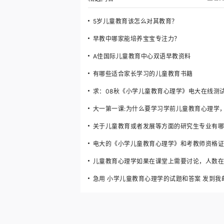
5岁儿童教育该怎么对其教育？
早教中哪家能培养宝宝专注力？
A佳国际儿童教育中心双语早教资料
有哪些适合家长学习的儿童教育书籍
求：08秋《小学儿童教育心理学》电大在线测
关于儿童教育或者发展等方面的研究生专业有哪