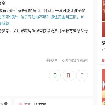
信息
育经验和家长们的痛点，打磨了一套可能让孩子聚
击即可试听：孩子专注力不够？抓住黄金纠正期，18
好成绩！
请参考，关注米粒妈咪课堂获取更多儿童教育智慧父母
9
举报文章
© 著作权归作者所有
更多
热门文章
他的文章