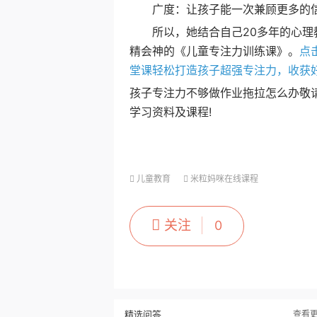
广度：让孩子能一次兼顾更多的
所以，她结合自己20多年的心理教
精会神的《儿童专注力训练课》。
点
堂课轻松打造孩子超强专注力，收获
孩子专注力不够做作业拖拉怎么办敬
学习资料及课程!
儿童教育
米粒妈咪在线课程
关注
0
精选问答
查看