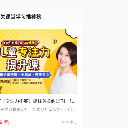
轻松的孩子
相关课堂学习推荐榜
孩子专注力不够？抓住黄金纠正期，18堂课轻松打造孩子超强专注力，收获好成绩！
孩子学习总是走神、容易分神怎么办？24年专注教育心理学的郑老师教你抓住黄金纠正期，18堂课轻松打造孩子超强专注力，收获好成绩！
9 元
2678 学过