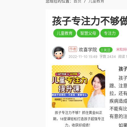
您现在的位置：
首页
/
儿童教育
孩子专注力不够
儿童教育
智慧父母
专注力
欢喜学院
作者
米粒妈
关注
2022-11-10 15:49
字数 2434
阅读 
孩
孩子专
蹭、注
拉，还
疾病造
不能有
孩子专注力不够？抓住黄金纠正
有意的注
期，18堂课轻松打造孩子超强专注
如果进
力，收获好成绩！