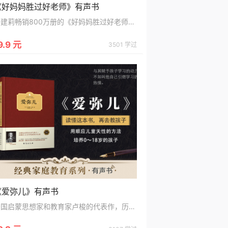
《好妈妈胜过好老师》有声书
尹建莉畅销800万册的《好妈妈胜过好老师》 有声系列，值得反复听
9.9 元
3501 学过
《爱弥儿》有声书
法国启蒙思想家和教育家卢梭的代表作，历经百年而不衰的教育精品书籍