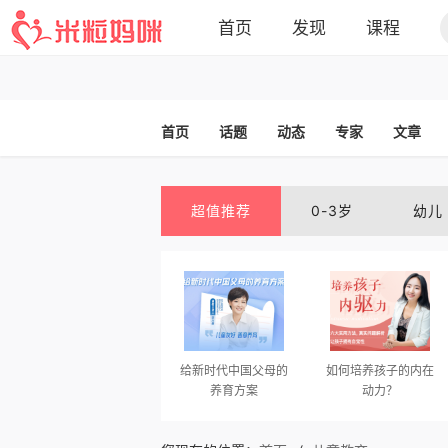
首页
发现
课程
首页
话题
动态
专家
文章
超值推荐
0-3岁
幼儿
给新时代中国父母的
如何培养孩子的内在
养育方案
动力？