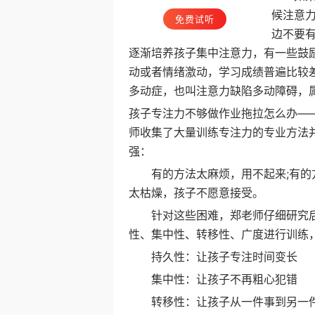
候注意
免费试听
边不要
逐渐培养孩子集中注意力，有一些鼓
动或者情绪激动，学习成绩普遍比较
多动症，也叫注意力缺陷多动障碍，
孩子专注力不够做作业拖拉怎么办—
师收集了大量训练专注力的专业方法
强：
有的方法太麻烦，用不起来;有的方
太枯燥，孩子不愿意接受。
针对这些困难，郑老师仔细研究后
性、集中性、转移性、广度进行训练
持久性：让孩子专注时间变长
集中性：让孩子不再粗心犯错
转移性：让孩子从一件事到另一件