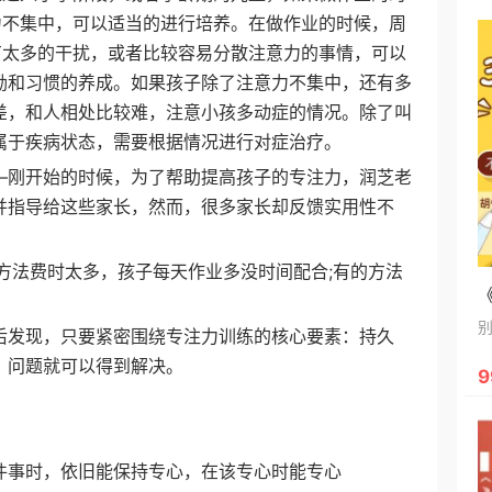
力不集中，可以适当的进行培养。在做作业的时候，周
有太多的干扰，或者比较容易分散注意力的事情，可以
励和习惯的养成。如果孩子除了注意力不集中，还有多
差，和人相处比较难，注意小孩多动症的情况。除了叫
属于疾病状态，需要根据情况进行对症治疗。
—刚开始的时候，为了帮助提高孩子的专注力，润芝老
并指导给这些家长，然而，很多家长却反馈实用性不
法费时太多，孩子每天作业多没时间配合;有的方法
发现，只要紧密围绕专注力训练的核心要素：持久
，问题就可以得到解决。
9
事时，依旧能保持专心，在该专心时能专心