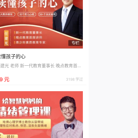
读懂孩子的心
任建光 老师 新一代教育董事长 晚点教育首席讲师 青少年素质教育专家 你将获得 影响百万人的教育方法 凝聚20年教育经验，实用的教育理念与方法 性格养成的引导策略 从小养成孩子好习惯，建立自信积极的人格 即学即用的沟通技巧 6个亲子沟通方法，让你不急不吼做最完美父母 学霸高效的提分秘笈 科学高效的学习方法，从根本上提升孩子学习成绩
9 元
3198 学过