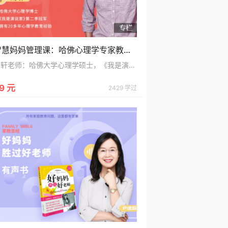
智慧妈妈管理课：哈佛心理学专家教你理性面对焦虑、压抑、愤怒、沮丧、拖延
刘轩老师：哈佛大学心理学硕士，《我是演说家》第二季冠军，拥有20多年心理学教育经验。
9 元
2429 学过