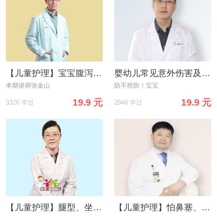
【儿童护理】宝宝腹泻束手无策？告诉你到底该怎么治！
婴幼儿常见意外伤害及家庭急救
本期讲师张金山
防不胜防！宝宝
19.9 元
19.9 元
3326 学过
2946 学过
【儿童护理】腿型、坐姿、走路、腿纹、臀纹大揭秘！
【儿童护理】怕鼻塞、鼻涕、打喷嚏？小心过敏性鼻炎找上门！