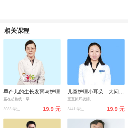
相关课程
早产儿的生长发育与护理
儿童护理小耳朵，大问题丨别让这些“不懂”伤害宝宝的耳朵！
赢在起跑线！早
宝宝抓耳挠腮、
19.9 元
19.9 元
3083 学过
3441 学过