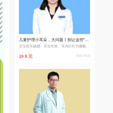
儿童护理小耳朵，大问题丨别让这些“不懂”伤害宝宝的耳朵！
宝宝抓耳挠腮、耳后疙瘩、耳内耵聍为哪般？别再让你的不懂伤害宝宝小耳朵!
19.9 元
3432 学过