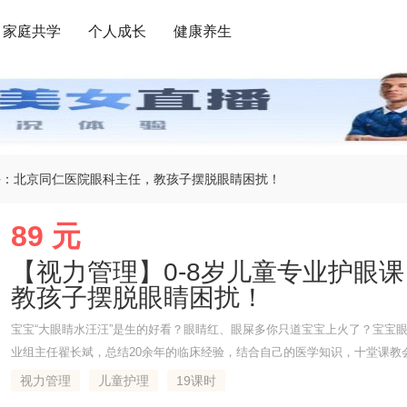
家庭共学
个人成长
健康养生
课：北京同仁医院眼科主任，教孩子摆脱眼睛困扰！
89 元
【视力管理】0-8岁儿童专业护眼
教孩子摆脱眼睛困扰！
宝宝“大眼睛水汪汪”是生的好看？眼睛红、眼屎多你只道宝宝上火了？宝宝眼
业组主任翟长斌，总结20余年的临床经验，结合自己的医学知识，十堂课教
子错过最佳治疗时间，贻误终生。
视力管理
儿童护理
19课时