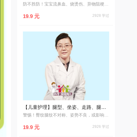
防不胜防！宝宝流鼻血、烧烫伤、异物阻梗……如何做好家庭急救第一步？
19.9 元
2928 学过
【儿童护理】腿型、坐姿、走路、腿纹、臀纹大揭秘！
警惕！臀纹腿纹不对称、姿势不良，或影响宝宝走路和腿型！
19.9 元
2926 学过