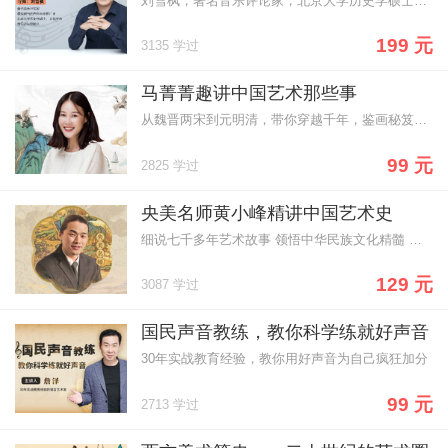
刘雪枫，著名音乐评论家，北京大学历史学硕士、音乐之友创始人
199 元
3135 学过
马菁菁趣讲中国艺术那些事
从魏晋两宋到元明清，带你穿越千年，鉴画秘笈风雅故事，一网打尽
99 元
2825 学过
央美名师黄小峰精讲中国艺术史
细说七千多年艺术故事 领悟中华民族文化精髓 国内艺术顶尖殿堂名师
129 元
3087 学过
国民声音教练，教你科学练就好声音
30年实战教育经验，教你用好声音为自己疯狂加分
99 元
2713 学过