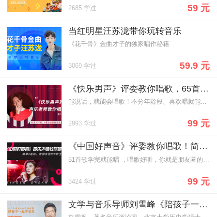
59 元
2685 学过
当红明星汪苏泷带你玩转音乐
《花千骨》金曲才子的独家唱作秘籍
59.9 元
3069 学过
《快乐男声》评委教你唱歌，65首流行歌，0基础也能做麦霸！
能说话，就能会唱歌！不分年龄段、喜欢唱就能学！杨老师拥有百万粉丝，具有13年丰富的教学经验，高音、跑调、气息不稳都能轻松解决~
99 元
2993 学过
《中国好声音》评委教你唱歌！简单0基础，做朋友圈的K歌王！
51首歌学完就能唱 ，唱歌好听，你就是朋友圈的社交明星！70、80、90后热歌金曲都有~不分年龄段、喜欢唱就能学！
99 元
3424 学过
文学与音乐导师刘雪峰《陪孩子一起听音乐》