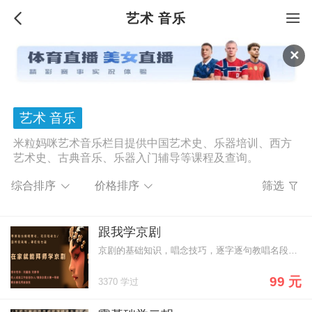
艺术 音乐
✕
艺术 音乐
米粒妈咪艺术音乐栏目提供中国艺术史、乐器培训、西方
艺术史、古典音乐、乐器入门辅导等课程及查询。
综合排序
价格排序
筛选
跟我学京剧
京剧的基础知识，唱念技巧，逐字逐句教唱名段，专业老师手把手轻松入门 打牢表演基本功 亲身体验国粹之美
99 元
3370 学过