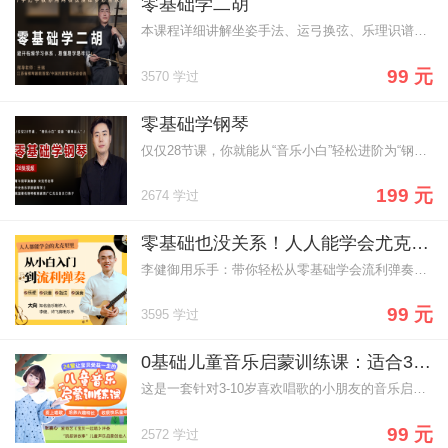
零基础学二胡
本课程详细讲解坐姿手法、运弓换弦、乐理识谱等，手把手教你零基础学二胡
99 元
3570 学过
零基础学钢琴
仅仅28节课，你就能从“音乐小白”轻松进阶为“钢琴达人
199 元
2674 学过
零基础也没关系！人人能学会尤克里里，不走弯路，从小白到流利弹奏
李健御用乐手：带你轻松从零基础学会流利弹奏尤克里里。
99 元
3595 学过
0基础儿童音乐启蒙训练课：适合3-10岁孩子，让宝贝从此爱上唱歌，收获快乐童年！
这是一套针对3-10岁喜欢唱歌的小朋友的音乐启蒙课程。
99 元
2572 学过