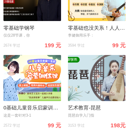
零基础学钢琴
零基础也没关系！人人能学会尤克里里，不走弯路，从小白到流利弹奏
仅仅28节课，你
李健御用乐手：
199 元
99 元
2674 学过
3594 学过
0基础儿童音乐启蒙训练课：适合3-10岁孩子，让宝贝从此爱上唱歌，收获快乐童年！
艺术教育-琵琶
这是一套针对3-1
琵琶自学入门指
99 元
198元
2572 学过
3153 学过