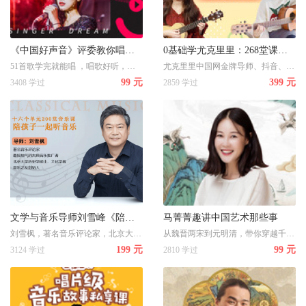
《中国好声音》评委教你唱歌！简单0基础，做朋友圈的K歌王！
0基础学尤克里里：268堂课，1天弹出1首歌！
51首歌学完就能唱 ，唱歌好听，你就是朋友圈的社交明星！70、80、90后热歌金曲都有~不分年龄段、喜欢唱就能学！
尤克里里中国网金牌导师、抖音、网易音乐红人教学！好学又好玩
99 元
399 元
3408 学过
2859 学过
文学与音乐导师刘雪峰《陪孩子一起听音乐》
马菁菁趣讲中国艺术那些事
刘雪枫，著名音乐评论家，北京大学历史学硕士、音乐之友创始人
从魏晋两宋到元明清，带你穿越千年，鉴画秘笈风雅故事，一网打尽
199 元
99 元
3124 学过
2810 学过