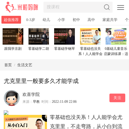
超值推荐
0-3岁
幼儿
小学
初中
高中
家庭共学
个
跟我学京剧
零基础学二胡
零基础学钢琴
零基础也没关
0基础儿童音乐
系！人人能学会
启蒙训练课：适
尤克里里，不走
合3-10岁孩子，
弯路，从小白到
让宝贝从此爱上
首页
/
生活文艺
流利弹奏
唱歌，收获快乐
童年！
尤克里里一般要多久才能学成
欢喜学院
关注
来源：
早教
时间：
2022-11-09 22:06
零基础也没关系！人人能学会尤
克里里，不走弯路，从小白到流