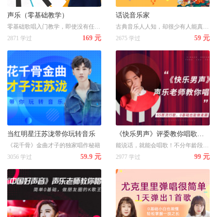
声乐（零基础教学）
话说音乐家
零基础歌唱入门教学，即使没有任何音乐基础的学员也能轻松自学歌唱~
古典音乐人人知，却很少有人能真正理解古典音乐，这是一门古典音乐的启蒙课程，带你走进音乐大师的访谈间，通过展现莫扎特、贝多芬、舒伯特、肖邦四位音乐家的成长历程，让孩子们在了解人物生平的同时，由浅入深了解音乐小知识、欣赏经典音乐曲目，拓宽自己的艺术视野，提高对音乐的鉴赏能力，与音乐进行一场深度对谈。
169 元
59 元
2871 学过
2675 学过
当红明星汪苏泷带你玩转音乐
《快乐男声》评委教你唱歌，65首流行歌，0基础也能做麦霸！
《花千骨》金曲才子的独家唱作秘籍
能说话，就能会唱歌！不分年龄段、喜欢唱就能学！杨老师拥有百万粉丝，具有13年丰富的教学经验，高音、跑调、气息不稳都能轻松解决~
59.9 元
99 元
3056 学过
2977 学过