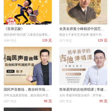
《音律启蒙》
央美名师黄小峰精讲中国艺术史
国内首档“唱片级”儿童音乐故事私享课 用耳朵就能感受奇幻世界
细说七千多年艺术故事 领悟中华民族文化精髓 国内艺术顶尖殿堂名师
129 元
129 元
3688 学过
3073 学过
国民声音教练，教你科学练就好声音
简单易学的吉他弹唱课 | 李健吉他手，带你从入门到精通
30年实战教育经验，教你用好声音为自己疯狂加分
大向 李健等明星吉他手；李宇春吉他老师；国内知名音乐制作人
99 元
99 元
2697 学过
3301 学过