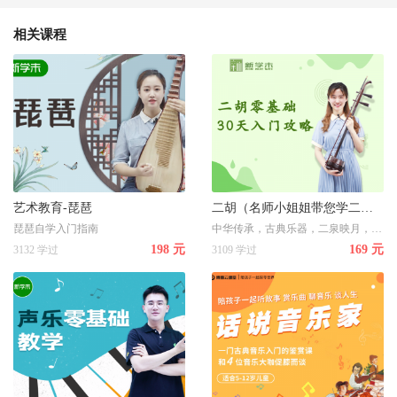
相关课程
艺术教育-琵琶
二胡（名师小姐姐带您学二胡）
琵琶自学入门指南
中华传承，古典乐器，二泉映月，声声惹人醉——二胡零基础
198 元
169 元
3132 学过
3109 学过