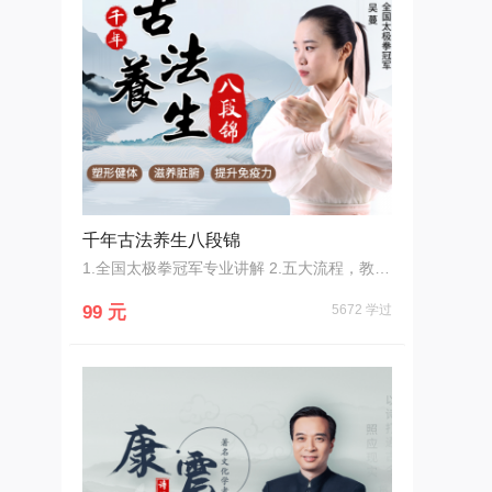
千年古法养生八段锦
1.全国太极拳冠军专业讲解 2.五大流程，教学实用有效 3.四大环节，动作要领全掌握 4.功效解读，自我检测训练效果 5.细节展示全面，关键动作凸出展示 6.多机位拍摄，全方位教学
99 元
5672 学过