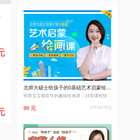
到流利弹奏
元
北师大硕士给孩子的0基础艺术启蒙绘画课
明星宝宝都在学的趣味绘画课：24堂课程快速提升孩子专注力
99 元
975200 学过
元