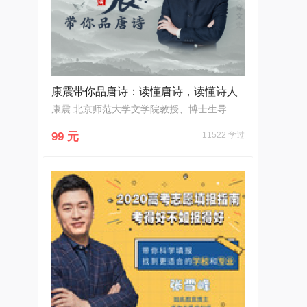
康震带你品唐诗：读懂唐诗，读懂诗人
康震 北京师范大学文学院教授、博士生导师 诗词大会点评嘉宾
99 元
11522 学过