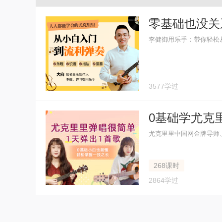
李健御用乐手：带你轻松
3577学过
0基础学尤克里
尤克里里中国网金牌导师
268课时
2864学过