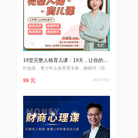
19堂完整人格育儿课：19天，让你的孩子更自律、懂感恩、高情商、能独立
叶如风：青少年人格养育专家、畅销书《培养孩子的社会情商》作者
99 元
4618 学过