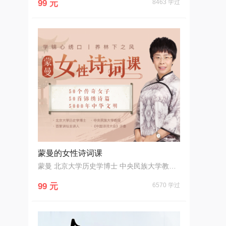
99 元
8463 学过
蒙曼的女性诗词课
蒙曼 北京大学历史学博士 中央民族大学教授 《百家讲坛》主讲人
99 元
6570 学过