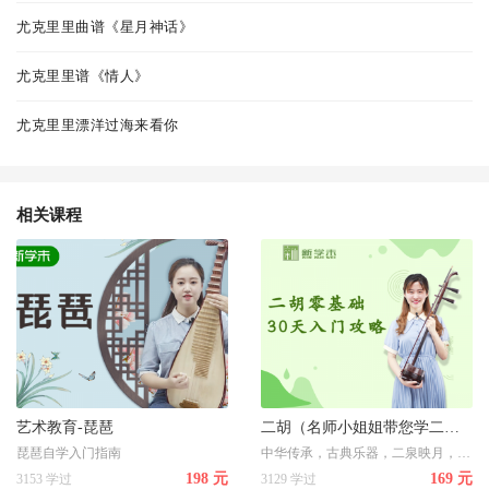
尤克里里曲谱《星月神话》
尤克里里谱《情人》
尤克里里漂洋过海来看你
相关课程
艺术教育-琵琶
二胡（名师小姐姐带您学二胡）
琵琶自学入门指南
中华传承，古典乐器，二泉映月，声声惹人醉——二胡零基础
198 元
169 元
3153 学过
3129 学过