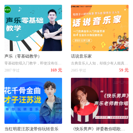
声乐（零基础教学）
话说音乐家
零基础歌唱入门教学，即使没有任何音乐基础的学员也能轻松自学歌唱~
古典音乐人人知，却很少有人能真正理解古典音乐，这是一门古典音乐的启蒙课程，带你走进音乐大师的访谈间，通过展现莫扎特、贝多芬、舒伯特、肖邦四位音乐家的成长历程，让孩子们在了解人物生平的同时，由浅入深了解音乐小知识、欣赏经典音乐曲目，拓宽自己的艺术视野，提高对音乐的鉴赏能力，与音乐进行一场深度对谈。
169 元
59 元
2887 学过
2685 学过
当红明星汪苏泷带你玩转音乐
《快乐男声》评委教你唱歌，65首流行歌，0基础也能做麦霸！