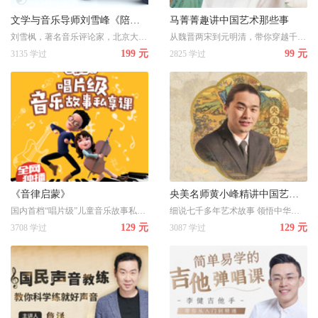
文学与音乐导师刘雪峰《陪孩子一起听音乐》
马菁菁趣讲中国艺术那些事
刘雪枫，著名音乐评论家，北京大学历史学硕士、音乐之友创始人
从魏晋两宋到元明清，带你穿越千年，鉴画秘笈风雅故事，一网打尽
199 元
99 元
3135 学过
2825 学过
《音律启蒙》
央美名师黄小峰精讲中国艺术史
国内首档“唱片级”儿童音乐故事私享课 用耳朵就能感受奇幻世界
细说七千多年艺术故事 领悟中华民族文化精髓 国内艺术顶尖殿堂名师
129 元
129 元
3708 学过
3087 学过