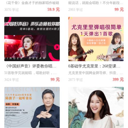
《花千骨》金曲才子的独家唱作秘籍
能说话，就能会唱歌！不分年龄段、喜欢唱就能学！杨老师拥有百万粉丝，具有13年丰富的教学经验，高音、跑调、气息不稳都能轻松解决~
59.9 元
99 元
3070 学过
2993 学过
《中国好声音》评委教你唱歌！简单0基础，做朋友圈的K歌王！
0基础学尤克里里：268堂课，1天弹出1首歌！
51首歌学完就能唱 ，唱歌好听，你就是朋友圈的社交明星！70、80、90后热歌金曲都有~不分年龄段、喜欢唱就能学！
尤克里里中国网金牌导师、抖音、网易音乐红人教学！好学又好玩
99 元
399 元
3424 学过
2875 学过