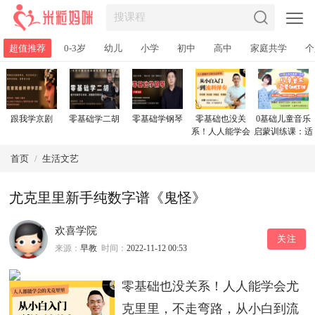
超值推荐
0-3岁
幼儿
小学
初中
高中
家庭共学
个
跟我学京剧
零基础学二胡
零基础学钢琴
零基础也没关
0基础儿童音乐
系！人人能学会
启蒙训练课：适
尤克里里，不走
合3-10岁孩子，
弯路，从小白到
让宝贝从此爱上
首页
/
生活文艺
流利弹奏
唱歌，收获快乐
童年！
尤克里里新手纯数字谱《鬼怪》
欢喜学院
关注
来源：
早教
时间：
2022-11-12 00:53
零基础也没关系！人人能学会尤
克里里，不走弯路，从小白到流