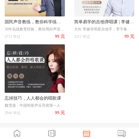
国民声音教练，教你科学练就好声音
简单易学的吉他弹唱课 | 李健吉他手，带你从入门到精通
30年实战教育经验，教你用好声音为自己疯狂加分
大向 李健等明星吉他手；李宇春吉他老师；国内知名音乐制作人
99 元
99 元
2713 学过
3311 学过
忘掉技巧，人人都会的唱歌课
魏雪漫，中国明星声乐导师第一人
99 元
2946 学过