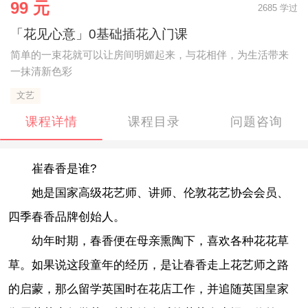
99 元
2685 学过
「花见心意」0基础插花入门课
简单的一束花就可以让房间明媚起来，与花相伴，为生活带来
一抹清新色彩
文艺
课程详情
课程目录
问题咨询
崔春香是谁?
她是国家高级花艺师、讲师、伦敦花艺协会会员、
四季春香品牌创始人。
幼年时期，春香便在母亲熏陶下，喜欢各种花花草
草。如果说这段童年的经历，是让春香走上花艺师之路
的启蒙，那么留学英国时在花店工作，并追随英国皇家