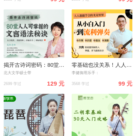
揭开古诗词密码：80堂人人可掌握的文言语法秘诀
零基础也没关系！人人能学会尤克里里，不走弯路，从小白到流利弹奏
北大文学硕士带
李健御用乐手：
129 元
99 元
2699 学过
3568 学过