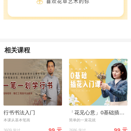
相关课程
行书书法入门
「花见心意」0基础插花入门课
本课从基本笔画
简单的一束花就
99 元
99 元
3609 学过
2686 学过