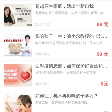
超越原生家庭，活出全新自我
邱丽娃的原生家庭课程—从原生家庭中解绑，改变就从现在开始
99 元
2180 学过
影响孩子一生：喻小念教授的《如何培养心理健康的孩子》
喻小念 航空总医院心身医学科科主任 日本九州大学大学院医学、心理学博士
99 元
2944 学过
面对疫情恐慌，如何保护好自己和家人？
从“恐慌”中回归平静，去应对所有一切可能
0元
3400 学过
如何让手机不再影响孩子学习？
专家支招，教你帮孩子科学戒除网瘾。