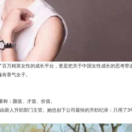
了百万精英女性的成长平台，更是把关于中国女性成长的思考带
魂有香气女子。
而著称：颜值、才值、价值。
，由新人升职部门主管。她也创下公司最快的升职纪录：只用了3