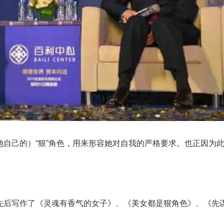
自己的）“狠”角色，用来形容她对自我的严格要求。也正因为
先后写作了《灵魂有香气的女子》、《美女都是狠角色》、《先