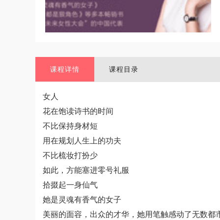
课程详情
课程目录
女人
花在饱读诗书的时间
不比保持身材短
用在规划人生上的功夫
不比梳妆打扮少
如此，方能塞进零号礼服
拾掇起一身仙气
她是灵魂有香气的女子
美丽的面容，出众的才华，她用笔触感动了无数都