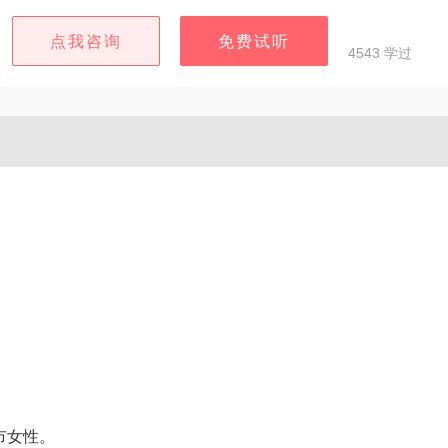
点我咨询
免费试听
4543 学过
市女性。