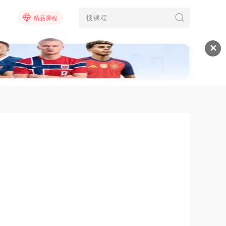
精品课程
✕