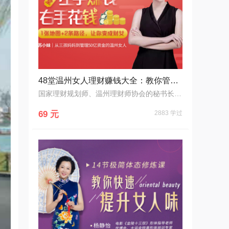
48堂温州女人理财赚钱大全：教你管钱、花钱、赚钱，变身“财女”!
国家理财规划师、温州理财师协会的秘书长苏小妹，掌管一家资管钱、花钱、赚钱，变身“财女”!
69 元
2883 学过