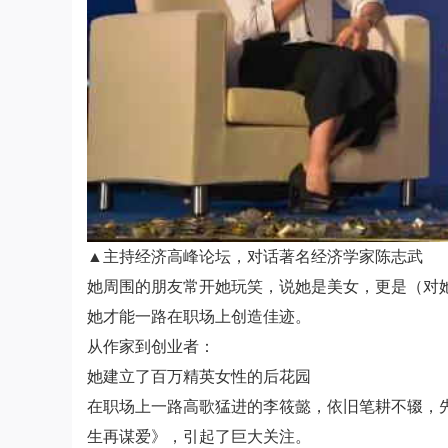
▲主持经济高峰论坛，对话著名经济学家陈志武
她周围的朋友常开她玩笑，说她是美女，更是（对她
她才能一路在职场上创造佳迹。
从作家到创业者：
她建立了百万精英女性的后花园
在职场上一路高歌猛进的李筱懿，依旧笔耕不辍，
生再谋爱》，引起了巨大关注。