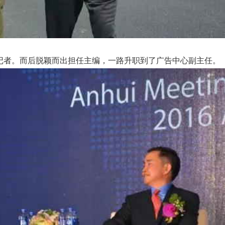
记者。而后脱颖而出担任主编，一路升职到了广告中心副主任。