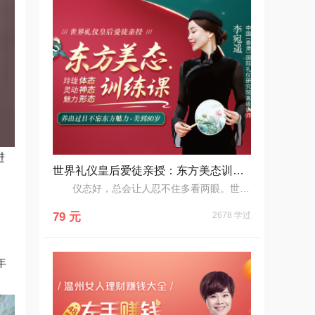
进
世界礼仪皇后爱徒亲授：东方美态训练课，让你养出过目不忘魅力，美到80岁
仪态好，总会让人忍不住多看两眼。世界礼仪皇后东方爱徒、中国香港)国际礼仪G级讲师李宛遥亲授东方美态训练课,只需21节课,重复练2遍就能立刻拥有玲珑体态、灵动神态、魅力形态,轻松美到80岁。
79 元
2678 学过
年