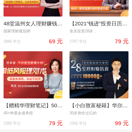
48堂温州女人理财赚钱大全：教你管钱、花钱、赚钱，变身“财女”!
【2021“钱进”投资日历】跟中国顶级投资大佬学理财，28天学会花对钱，用钱生钱
国家理财规划师
老吴投资28讲，
69 元
79 元
2886 学过
2787 学过
【赠精华理财笔记】50个清华财女的低风险理财大全，每天10分钟，理出一套学区房！
【小白致富秘籍】华尔街投资大佬的28堂理财赚钱课
40+种基金债券投
30岁身价过亿的
79 元
99 元
2389 学过
2266 学过