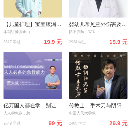
【儿童护理】宝宝腹泻束手无策？告诉你到底该怎么治！
婴幼儿常见意外伤害及家庭急救
本期讲师张金山
防不胜防！宝宝
19.9 元
19.9 元
3317 学过
2934 学过
亿万国人都在学：别让不懂急救给你留遗憾
传教士、手术刀与阴阳先生：近代中国之大变局
人人学急救，急
中国人民大学教
99 元
29.9 元
2649 学过
2485 学过